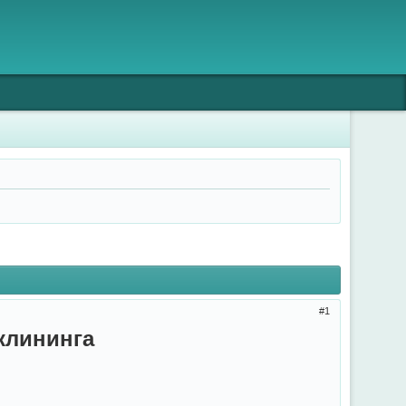
1
клининга