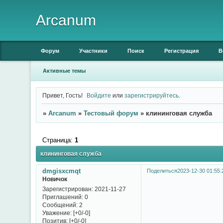
Arcanum
Форум
Участники
Поиск
Регистрация
В
Активные темы
Привет, Гость!
Войдите
или
зарегистрируйтесь
.
»
Arcanum
»
Тестовый форум
»
клининговая служба
Страница:
1
клининговая служба
dmgisxcmqt
Поделиться
2023-12-30 01:55:
Новичок
Зарегистрирован
: 2021-11-27
Приглашений:
0
Сообщений:
2
Уважение:
[+0/-0]
Позитив:
[+0/-0]