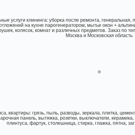
ые услуги клининга: уборка после ремонта, генеральная,
тложений на кухне парогенератором, мытье окон + альпини
грушек, колясок, комнат и различных предметов. Заказ по те
Москва и Московская область
са, квартиры: грязь, пыль, разводы, зеркала, плитка, цемент
варочная панель, вытяжка, розетки, выключатели, керамика,
плинтуса, фартук, столешница, стирка, глажка, пятна, за